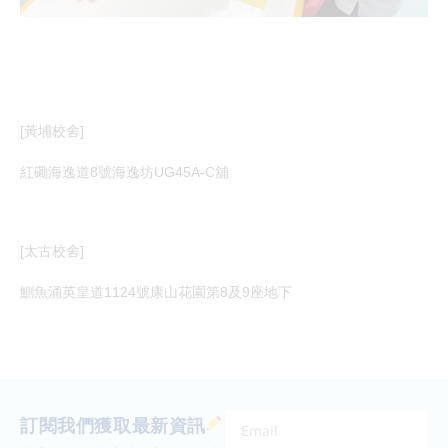
[黃埔校舍]
紅磡海逸道8號海逸坊UG45A-C舖
[太古校舍]
鰂魚涌英皇道1124號康山花園第8及9座地下
訂閱我們獲取最新資訊