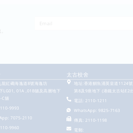
息。
舍
太古校舍
 九龍紅磡海逸道8號海逸坊
地址:香港鰂魚涌英皇道1124
LG01, 01A ,01B舖及高層地下
第8及9座地下 (港鐵太古站E2出
A-C舖
電話: 2110-1211
110-9993
WhatsApp: 9825-7163
App: 7075-2110
傳真: 2110-1198
110-9960
電郵: