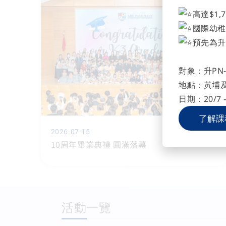
高達$1,
國際幼稚
預先為升
對象：升PN-
地點：黃埔
日期：20/7 –
了解課
2026-07-15
10周年畢業典禮 圓滿落幕
活動一覽