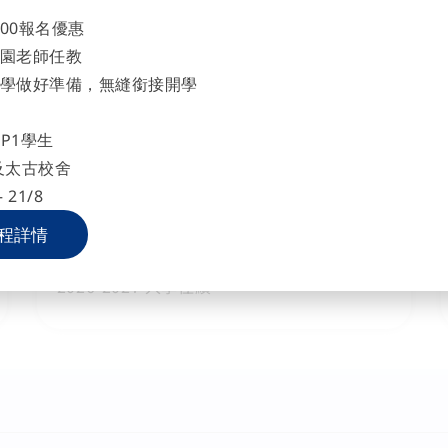
700報名優惠
園老師任教
學做好準備，無縫銜接開學
P1學生
及太古校舍
 21/8
程詳情
2026-06-03
2026-2027 入學佳績