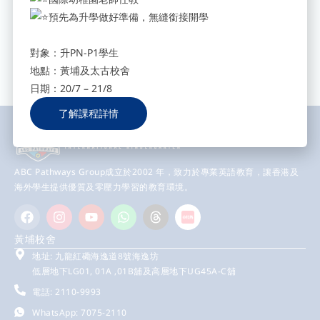
填寫您的電郵地址，立即訂閱我
預先為升學做好準備，無縫銜接開學
們，獲取最新校園消息。
Send
對象：升PN-P1學生
地點：黃埔及太古校舍
日期：20/7 – 21/8
了解課程詳情
ABC Pathways Group成立於2002 年，致力於專業英語教育，讓香港及
海外學生提供優質及零壓力學習的教育環境。
黃埔校舍
地址: 九龍紅磡海逸道8號海逸坊
低層地下LG01, 01A ,01B舖及高層地下UG45A-C舖
電話: 2110-9993
WhatsApp: 7075-2110