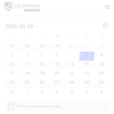
Vi
Ev
2026-08-08
Month
Select
Vi
Nav
date.
Calendar
一
二
三
四
五
六
日
Na
0 events
0 events
0 events
0 events
0 events
0 events
0 event
27
28
29
30
31
1
2
of
0 events
0 events
0 events
0 events
0 events
0 events
0 event
3
4
5
6
7
8
9
Events
0 events
0 events
0 events
0 events
0 events
0 events
0 event
10
11
12
13
14
15
16
0 events
0 events
0 events
0 events
0 events
0 events
0 event
17
18
19
20
21
22
23
0 events
0 events
0 events
0 events
0 events
0 events
0 event
24
25
26
27
28
29
30
0 events
0 events
0 events
0 events
0 events
0 events
0 event
31
1
2
3
4
5
6
There are no events on this day.
Notice