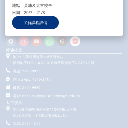
地點：黃埔及太古校舍
日期：20/7 – 21/8
了解課程詳情
ABC Pathways Group成立於2002 年，致力於專業英語教育，讓香港及
海外學生提供優質及零壓力學習的教育環境。
黃埔校舍
地址: 九龍紅磡海逸道8號海逸坊
低層地下LG01, 01A ,01B舖及高層地下UG45A-C舖
電話: 2110-9993
WhatsApp: 7075-2110
傳真: 2110-9960
電郵:
enquiry.wp@ABCpathways.edu.hk
太古校舍
地址:香港鰂魚涌英皇道1124號康山花園
第8及9座地下 (港鐵太古站E2出口)
電話: 2110-1211