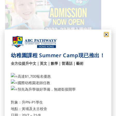
幼稚園課程 Summer Camp現已推出！
全方位提升中文｜英文｜數學｜普通話｜藝術
Enquiry:
高達$1,700報名優惠
Whampoa Campus： 📞21109993 📱70752110
國際幼稚園老師任教
Tai Koo Campus： 📞21101211 📱98257163
預先為升學做好準備，無縫銜接開學
對象：升PN-P1學生
地點：黃埔及太古校舍
日期：20/7 – 21/8