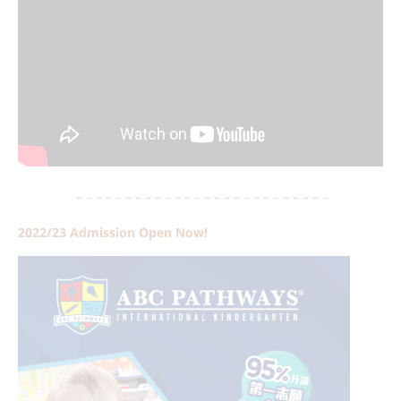
– – – – – – – – – – – – – – – – – – – – – – – – – –
2022/23 Admission Open Now!