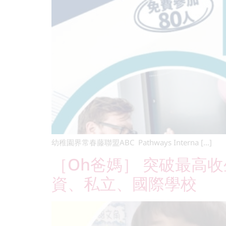
幼稚園界常春藤聯盟ABC Pathways Interna […]
［Oh爸媽］ 突破最高收生
資、私立、國際學校