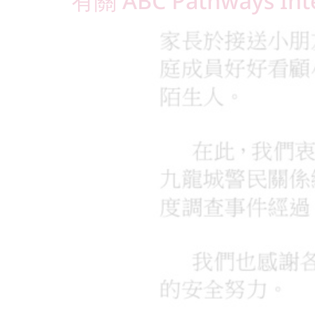
有關 ABC Pathways Int