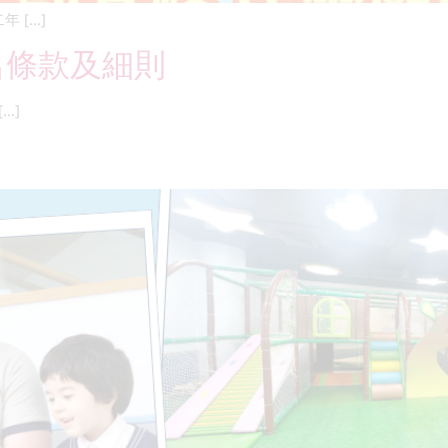
 […]
名條款及細則
…]