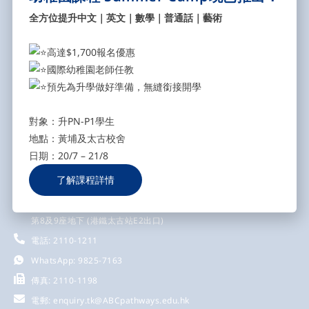
海外學生提供優質及零壓力學習的教育環境。
全方位提升中文｜英文｜數學｜普通話｜藝術
高達$1,700報名優惠
黃埔校舍
國際幼稚園老師任教
地址: 九龍紅磡海逸道8號海逸坊
預先為升學做好準備，無縫銜接開學
低層地下LG01, 01A ,01B舖及高層地下UG45A-C舖
電話: 2110-9993
對象：升PN-P1學生
WhatsApp: 7075-2110
地點：黃埔及太古校舍
傳真: 2110-9960
日期：20/7 – 21/8
電郵:
enquiry.wp@ABCpathways.edu.hk
了解課程詳情
太古校舍
地址:香港鰂魚涌英皇道1124號康山花園
第8及9座地下 (港鐵太古站E2出口)
電話: 2110-1211
WhatsApp: 9825-7163
傳真: 2110-1198
電郵:
enquiry.tk@ABCpathways.edu.hk