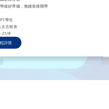
學做好準備，無縫銜接開學
P1學生
及太古校舍
 21/8
程詳情