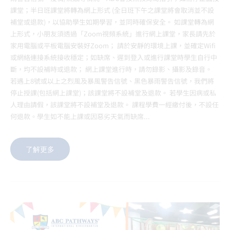
課堂；半日班課堂將轉為網上形式 (全日班下午之課堂將會取消並不設
補堂或退款)，以協助學生如期學習，並同時確保安全。 如課堂轉為網
上形式，小朋友須透過「Zoom視頻系統」進行網上課堂，家長請先於
家用電腦或平板電腦安裝好Zoom； 請於安靜的環境上課，並確定Wifi
或網絡連接系統接收穩定；如缺席、遲到登入或進行課堂時學生自行中
斷，均不設補時或退款； 網上課堂進行時，請勿錄影、攝影及錄音。
若遇上8號或以上之烈風及暴風警告信號、黑色暴雨警告信號，我們將
停止授課(包括網上課堂)；該課堂將不設補堂及退款。 若學生因病或私
人理由請假，該課堂將不設補堂及退款。 課程學費一經繳付後，不設任
何退款。學生如不能上課或因惡劣天氣而缺席...
了解更多