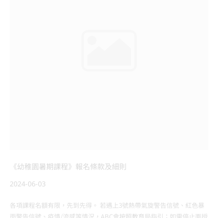
《幼稚園暑期課程》報名條款及細則
2024-06-03
各項課程名額有限，先到先得。 若遇上3號熱帶氣旋警告信號、紅色暴
雨警告信號、疫情/流感等情況，ABC會按照教育局指引；如需停止面授