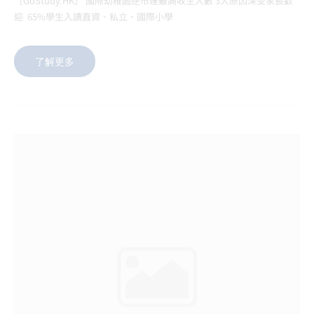
［GoStudy.HK］ 國際幼稚園逆市達最高收生人數 3大原因深受家長歡
迎 65%學生入讀直資、私立、國際小學
了解更多