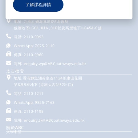
了解課程詳情
黃埔校舍
地址: 九龍紅磡海逸道8號海逸坊
低層地下LG01, 01A ,01B舖及高層地下UG45A-C舖
電話: 2110-9993
WhatsApp: 7075-2110
傳真: 2110-9960
電郵:
enquiry.wp@ABCpathways.edu.hk
太古校舍
地址:香港鰂魚涌英皇道1124號康山花園
第8及9座地下 (港鐵太古站E2出口)
電話: 2110-1211
WhatsApp: 9825-7163
傳真: 2110-1198
電郵:
enquiry.tk@ABCpathways.edu.hk
關於ABC
入學申請