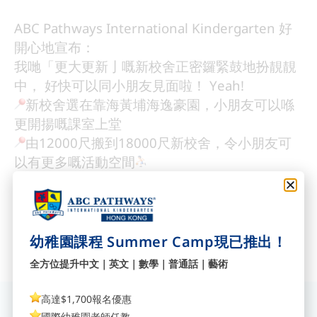
ABC Pathways International Kindergarten 好
開心地宣布：
我哋「更大更新亅嘅新校舍正密鑼緊鼓地扮靚靚
中， 好快可以同小朋友見面啦！ Yeah!
新校舍選在靠海黃埔海逸豪園，小朋友可以喺
更開揚嘅課室上堂
由12000尺搬到18000尺新校舍，令小朋友可
以有更多嘅活動空間
地址：
Shop LG 01 & UG 45A-C, The Laguna Mall, 8
Laguna Verde Avenus, Hung Hom
幼稚園課程 Summer Camp現已推出！
紅磡海逸豪園海逸坊LG 01及UG 45A-C
全方位提升中文｜英文｜數學｜普通話｜藝術
高達$1,700報名優惠
訂閱我們獲取最新資訊
國際幼稚園老師任教