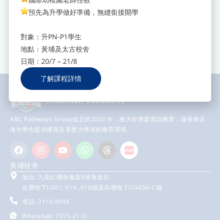
填寫您的電郵地址，立即訂閱我
預先為升學做好準備，無縫銜接開學
們，獲取最新校園消息。
Send
對象：升PN-P1學生
地點：黃埔及太古校舍
日期：20/7 – 21/8
了解課程詳情
ABC Pathways Group成立於2002 年，致力於專業英語教育，讓香港及
海外學生提供優質及零壓力學習的教育環境。
黃埔校舍
地址: 九龍紅磡海逸道8號海逸坊
低層地下LG01, 01A ,01B舖及高層地下UG45A-C舖
電話: 2110-9993
WhatsApp: 7075-2110