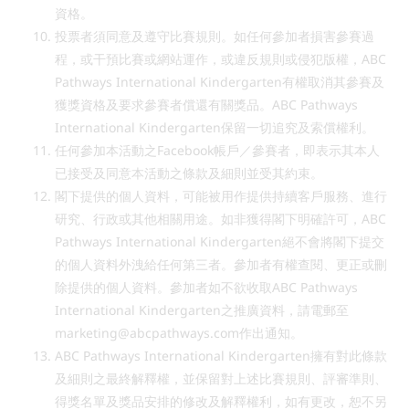
資格。
投票者須同意及遵守比賽規則。如任何參加者損害參賽過
程，或干預比賽或網站運作，或違反規則或侵犯版權，ABC
Pathways International Kindergarten有權取消其參賽及
獲獎資格及要求參賽者償還有關獎品。ABC Pathways
International Kindergarten保留一切追究及索償權利。
任何參加本活動之Facebook帳戶／參賽者，即表示其本人
已接受及同意本活動之條款及細則並受其約束。
閣下提供的個人資料，可能被用作提供持續客戶服務、進行
研究、行政或其他相關用途。如非獲得閣下明確許可，ABC
Pathways International Kindergarten絕不會將閣下提交
的個人資料外洩給任何第三者。參加者有權查閱、更正或刪
除提供的個人資料。參加者如不欲收取ABC Pathways
International Kindergarten之推廣資料，請電郵至
marketing@abcpathways.com
作出通知。
ABC Pathways International Kindergarten擁有對此條款
及細則之最終解釋權，並保留對上述比賽規則、評審準則、
得獎名單及獎品安排的修改及解釋權利，如有更改，恕不另