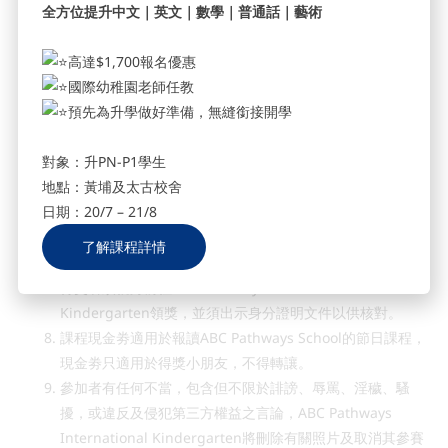
全方位提升中文｜英文｜數學｜普通話｜藝術
International Kindergarten之伺服器為準。
所有參賽者均須接受及同意照片作宣傳之用，而ABC
高達$1,700報名優惠
Pathways International Kindergarten毋須另行徵得參賽
國際幼稚園老師任教
者之同意及毋須另外支付費用。
預先為升學做好準備，無縫銜接開學
如發現任何懷疑作弊或利用不誠實行為（包括但不只限於網
上偷圖、買like）參加比賽，ABC Pathways International
對象：升PN-P1學生
Kindergarten有權取消任何作弊人士之參加資格，恕不作
地點：黃埔及太古校舍
另行通知。
日期：20/7 – 21/8
本活動之獎品不可轉讓或兌換現金。
得奬名單將於2018年2月26日於ABC Pathways
了解課程詳情
International Kindergarten的Facebook專頁公布。
得獎者須親身前往ABC Pathways International
Kindergarten領獎，並須出示身分證明文件以供核對。
課程現金劵適用於報讀ABC Pathways School的節日課程，
現金劵只適用於得獎小朋友，不得轉讓。
參加者有任何不當，包含但不限於誹謗、辱罵、淫穢、騷
擾，或違反及侵犯第三方權益之言論，ABC Pathways
International Kindergarten將刪除有關照片及取消其參賽