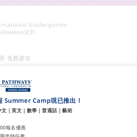
rnational Kindergarten
lloween派對
家長 免費參加
人
動感GAME
 Summer Camp現已推出！
遊團
中文｜英文｜數學｜普通話｜藝術
玩之教室」
禮物
700報名優惠
師鬼馬造型拍照區
園老師任教