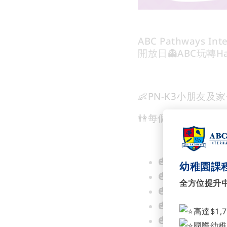
ABC Pathways Inte
開放日👻ABC玩轉Ha
👶PN-K3小朋友及
👫每個時段只限30
🎃一家大細親子
幼稚園課程
🎃小嘩鬼大巡
全方位提升
🎃奇趣樂園「
🎃萬聖節神秘
高達$1,
🎃Native老
國際幼稚