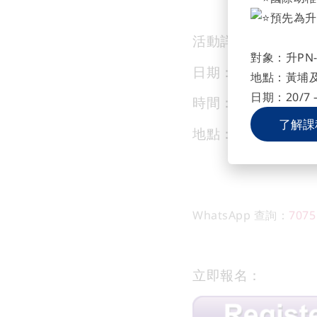
預先為升
活動詳情：
對象：升PN-
日期：10月30日
地點：黃埔
日期：20/7 –
時間：9:30am-12:3
了解課
地點：太古分校/黃
WhatsApp 查詢：
7075
立即報名：