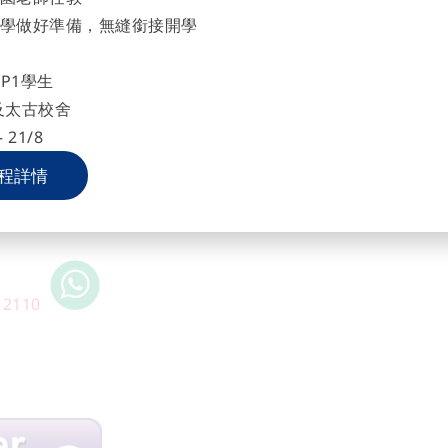
學做好準備，無縫銜接開學
P1學生
及太古校舍
 21/8
0pm
程詳情
埔分校
 2110