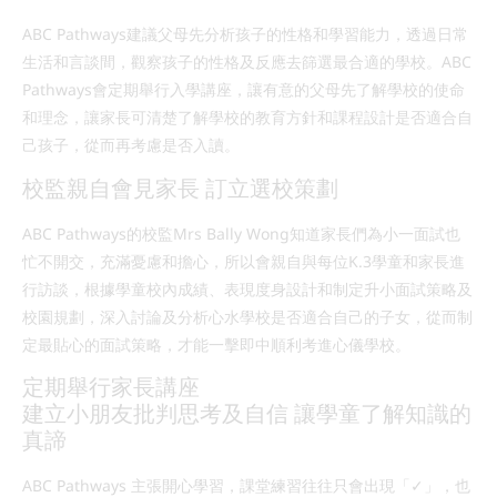
ABC Pathways建議父母先分析孩子的性格和學習能力，透過日常
生活和言談間，觀察孩子的性格及反應去篩選最合適的學校。ABC
Pathways會定期舉行入學講座，讓有意的父母先了解學校的使命
和理念，讓家長可清楚了解學校的教育方針和課程設計是否適合自
己孩子，從而再考慮是否入讀。
校監親自會見家長 訂立選校策劃
ABC Pathways的校監Mrs Bally Wong知道家長們為小一面試也
忙不開交，充滿憂慮和擔心，所以會親自與每位K.3學童和家長進
行訪談，根據學童校內成績、表現度身設計和制定升小面試策略及
校園規劃，深入討論及分析心水學校是否適合自己的子女，從而制
定最貼心的面試策略，才能一擊即中順利考進心儀學校。
定期舉行家長講座
建立小朋友批判思考及自信 讓學童了解知識的
真諦
ABC Pathways 主張開心學習，課堂練習往往只會出現「✓」，也