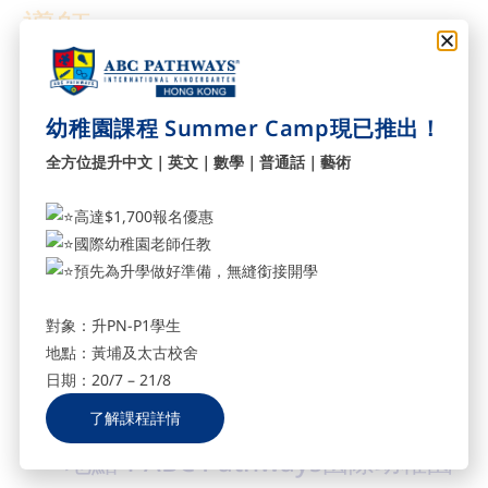
導師
劉丹心老師, 美國NLP大學全球首位合作
結盟導師/大師級
幼稚園課程 Summer Camp現已推出！
Mrs Bally Wong, NLP認可導師及教練
全方位提升中文｜英文｜數學｜普通話｜藝術
高達$1,700報名優惠
! 首60名費用全免 (額滿即止)
國際幼稚園老師任教
!
預先為升學做好準備，無縫銜接開學
對象：升PN-P1學生
日期：11月30日 (五) 黃埔 /
12月
地點：黃埔及太古校舍
6日 (四) 太古
日期：20/7 – 21/8
時間：7:00-9:00pm
了解課程詳情
地點：ABC Pathways國際幼稚園