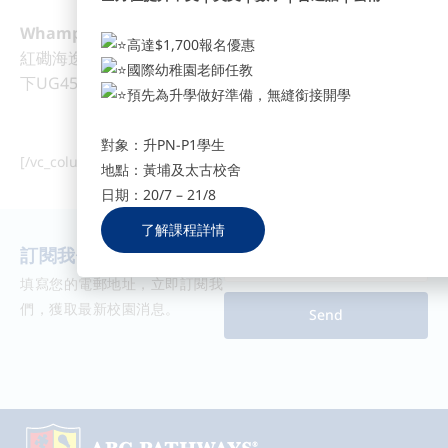
Whampoa Campus 黃埔校舍
高達$1,700報名優惠
紅磡海逸道8號海逸坊低層地下LG01, 01A ,01B舖及高層地
國際幼稚園老師任教
下UG45A-C舖 (港鐵黃埔站A出口)
預先為升學做好準備，無縫銜接開學
對象：升PN-P1學生
[/vc_column_text][/vc_column][/vc_row]
地點：黃埔及太古校舍
日期：20/7 – 21/8
了解課程詳情
訂閱我們獲取最新資訊
填寫您的電郵地址，立即訂閱我
們，獲取最新校園消息。
Send