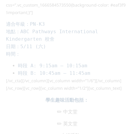
css=”.vc_custom_1666584573550{background-color: #eaf3f9
!important;}”]
適合年級：PN-K3
地點：ABC Pathways International
Kindergarten 校舍
日期：5/11 (六)
時間：
時段 A: 9:15am – 10:15am
時段 B: 10:45am – 11:45am
[/vc_cta][/vc_column][vc_column width=”1/6″][/vc_column]
[/vc_row][vc_row][vc_column width=”1/2″][vc_column_text]
學生趣味活動包括：
✏️ 中文堂
✏️ 英文堂