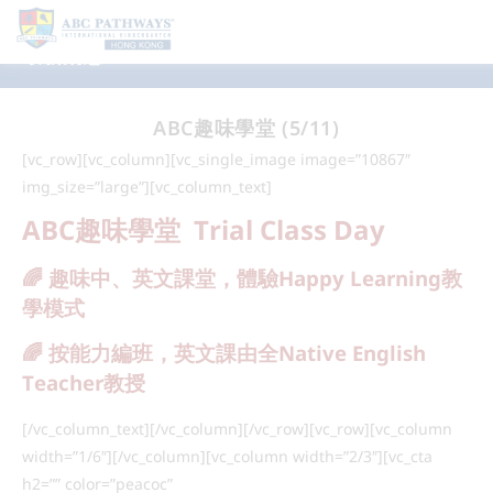
最新消息
ABC趣味學堂 (5/11)
[vc_row][vc_column][vc_single_image image=”10867″
img_size=”large”][vc_column_text]
ABC趣味學堂 Trial Class Day
🌈 趣味中、英文課堂，體驗Happy Learning教
學模式
🌈 按能力編班，
英文課
由全Native English
Teacher教授
[/vc_column_text][/vc_column][/vc_row][vc_row][vc_column
width=”1/6″][/vc_column][vc_column width=”2/3″][vc_cta
h2=”” color=”peacoc”