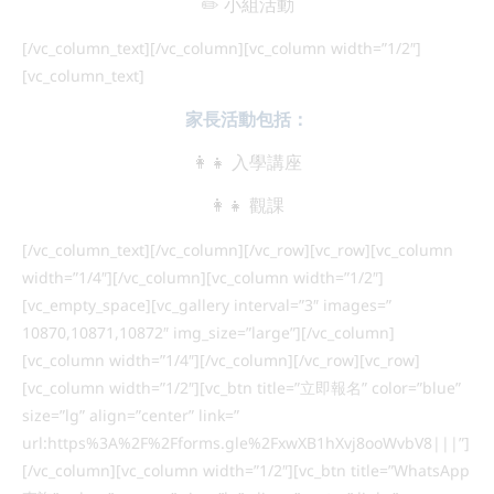
✏️ 小組活動
[/vc_column_text][/vc_column][vc_column width=”1/2″]
[vc_column_text]
家長活動包括：
👩‍👧 入學講座
👩‍👧 觀課
[/vc_column_text][/vc_column][/vc_row][vc_row][vc_column
width=”1/4″][/vc_column][vc_column width=”1/2″]
[vc_empty_space][vc_gallery interval=”3″ images=”
10870,10871,10872″ img_size=”large”][/vc_column]
[vc_column width=”1/4″][/vc_column][/vc_row][vc_row]
[vc_column width=”1/2″][vc_btn title=”立即報名” color=”blue”
size=”lg” align=”center” link=”
url:https%3A%2F%2Fforms.gle%2FxwXB1hXvj8ooWvbV8|||”]
[/vc_column][vc_column width=”1/2″][vc_btn title=”WhatsApp