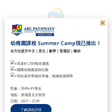
體能發展
幼稚園課程 Summer Camp現已推出！
透過
語言及內容整合學習(Content and Language
全方位提升中文｜英文｜數學｜普通話｜藝術
Integrated Learning, CLIL)
，學生得到機會去運用
另一種語言技巧，活學活用，大大提升了學生對語言
高達$1,700報名優惠
學習的自信心，事半功倍。
國際幼稚園老師任教
預先為升學做好準備，無縫銜接開學
其他學習之範圍包
括：
對象：升PN-P1學生
地點：黃埔及太古校舍
主動學習
日期：20/7 – 21/8
最高互動性
了解課程詳情