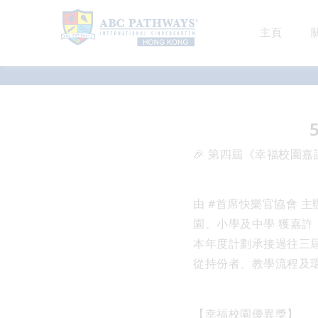
主頁
最新消息
🎉 第四屆《幸福校園嘉許
由 #首席快樂官協會 主
園、小學及中學 獲嘉許，
本年度計劃承接過往三屆
從持份者、教學流程及
【幸福校園優異獎】