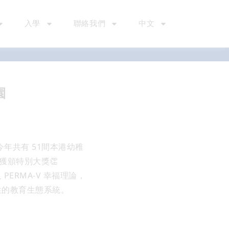
入學
聯絡我們
中文
園
今年共有 51間本港幼稚
更獲頒特別大獎👏
RMA-V 幸福理論，
性的教育生態系統。