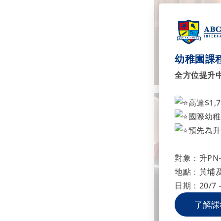
幼稚園課程
全方位提升
高達$1,
國際幼稚
預先為升
對象：升PN-
地點：黃埔
日期：20/7 –
了解課