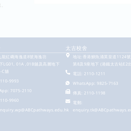
息。
舍
太古校舍
 九龍紅磡海逸道8號海逸坊
地址:香港鰂魚涌英皇道1124
LG01, 01A ,01B舖及高層地下
第8及9座地下 (港鐵太古站E2出
A-C舖
電話: 2110-1211
110-9993
WhatsApp: 9825-7163
App: 7075-2110
傳真: 2110-1198
110-9960
電郵:
nquiry.wp@ABCpathways.edu.hk
enquiry.tk@ABCpathways.e