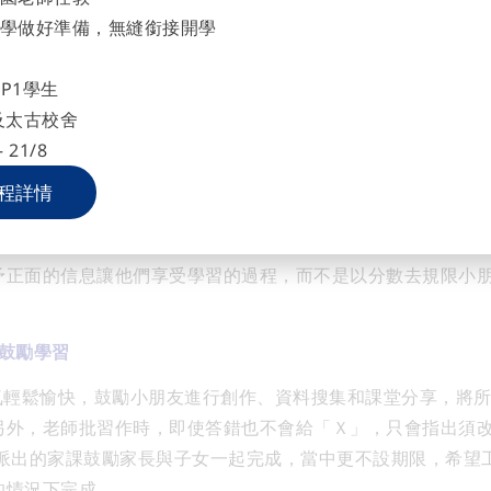
學做好準備，無縫銜接開學
ternational Kindergarten 秉承「愉快學習」為教學理念
P1學生
及太古校舍
縱
 21/8
s強調愉快學習與有成效的學習並無衝突，兩者甚至可以並存。學校
程詳情
，吸收知識，特別注重以讚賞的態度推動學生學習。
學校經常
好的表現，並需要持之以恆。這種鼓勵的模式除了令學生感到
予正面的信息讓他們享受學習的過程，而不是以分數去規限小
鼓勵學習
s課堂氣氛輕鬆愉快，鼓勵小朋友進行創作、資料搜集和課堂分享，
另外，老師批習作時，即使答錯也不會給「Ｘ」，只會指出須
派出的家課鼓勵家長與子女一起完成，當中更不設期限，希望
的情況下完成。