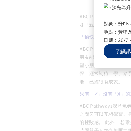
預先為升
ABC Pathways In
對象：升PN-
及「親子」三嬴局面。
地點：黃埔
「愉快學習」不代表放
日期：20/7 –
ABC Pathway
了解課
朋友能享受讀書的樂趣
望小朋友知道自己有良
憬，經常期待上學。給
能，已經很有成效。
只有「
✓」沒有「X
」的
ABC Pathway
之間又可以互相學習。
的挫敗感。
此外，老師
時間與子女在毫無壓力