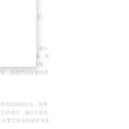
，致力創造「快樂」、「學習」
營造輕鬆的學習模式，讓小
獎勵貼紙或頒發證書，希
鼓舞，更對學習產生憧
朋友，讓他們自行發揮潛
將所學內容伸延出去，同學
改正的地方，減少小朋友
工作繁忙的家長能有更多