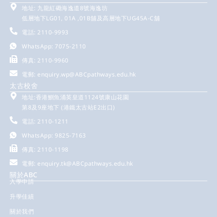
地址: 九龍紅磡海逸道8號海逸坊
低層地下LG01, 01A ,01B舖及高層地下UG45A-C舖
電話: 2110-9993
WhatsApp: 7075-2110
傳真: 2110-9960
電郵:
enquiry.wp@ABCpathways.edu.hk
太古校舍
地址:香港鰂魚涌英皇道1124號康山花園
第8及9座地下 (港鐵太古站E2出口)
電話: 2110-1211
WhatsApp: 9825-7163
傳真: 2110-1198
電郵:
enquiry.tk@ABCpathways.edu.hk
關於ABC
入學申請
升學佳績
關於我們