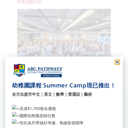
收看活動片段
幼稚園課程 Summer Camp現已推出！
全方位提升中文｜英文｜數學｜普通話｜藝術
訂閱我們獲取最新資訊
高達$1,700報名優惠
填寫您的電郵地址，立即訂閱我
國際幼稚園老師任教
們，獲取最新校園消息。
Send
預先為升學做好準備，無縫銜接開學