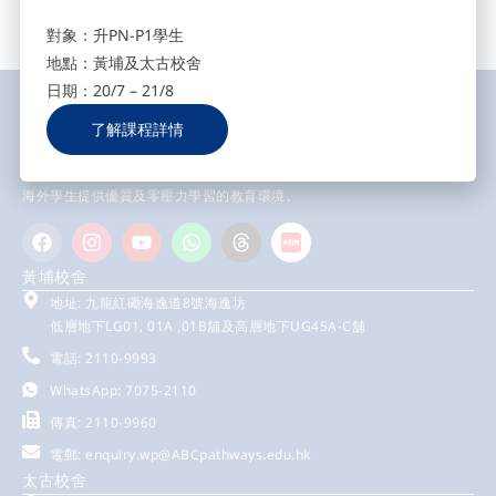
對象：升PN-P1學生
地點：黃埔及太古校舍
日期：20/7 – 21/8
了解課程詳情
ABC Pathways Group成立於2002 年，致力於專業英語教育，讓香港及
海外學生提供優質及零壓力學習的教育環境。
黃埔校舍
地址: 九龍紅磡海逸道8號海逸坊
低層地下LG01, 01A ,01B舖及高層地下UG45A-C舖
電話: 2110-9993
WhatsApp: 7075-2110
傳真: 2110-9960
電郵:
enquiry.wp@ABCpathways.edu.hk
太古校舍