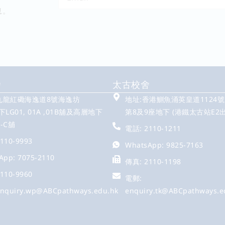
息。
舍
太古校舍
 九龍紅磡海逸道8號海逸坊
地址:香港鰂魚涌英皇道1124
LG01, 01A ,01B舖及高層地下
第8及9座地下 (港鐵太古站E2出
A-C舖
電話: 2110-1211
110-9993
WhatsApp: 9825-7163
App: 7075-2110
傳真: 2110-1198
110-9960
電郵:
nquiry.wp@ABCpathways.edu.hk
enquiry.tk@ABCpathways.e