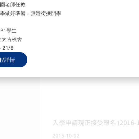
園老師任教
學做好準備，無縫銜接開學
P1學生
及太古校舍
 21/8
程詳情
入學申請現正接受報名 (2016-17
2015-10-02