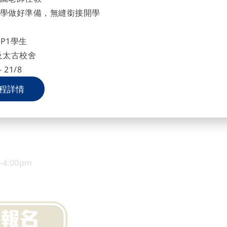
學做好準備，無縫銜接開學
m-4:00pm
學
P1學生
及太古校舍
pm-4:00pm
 21/8
校王錦輝中小學
程詳情
m-12:00nn
m-4:00pm