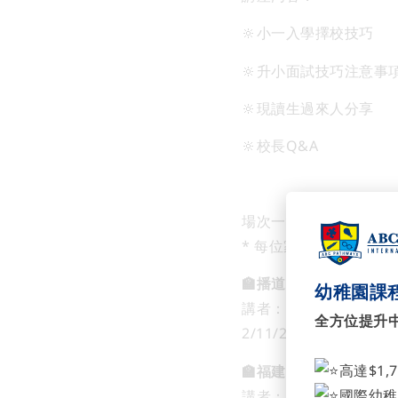
🔆小一入學擇校技巧
🔆升小面試技巧注意事
🔆現讀生過來人分享
🔆校長Q&A
場次一覽：
* 每位家長最多只限報
🏫播道書院
幼稚園課程
講者：盧偉成總校長M
全方位提升
2/11/2024 (六) 10:00a
高達$1,
🏫福建中學附屬學校
國際幼稚
講者：徐區懿華校長