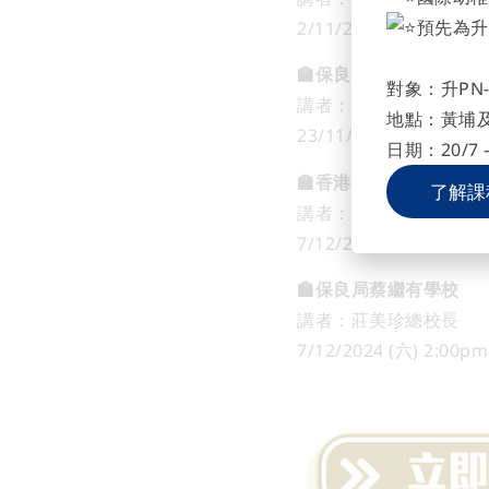
預先為升
2/11/2024 (六) 2:00p
🏫保良局林文燦英文小
對象：升PN-
講者：文詩詠校長MH
地點：黃埔
23/11/2024 (六) 2:00
日期：20/7 –
🏫香港浸會大學附屬學
了解課
講者：陳偉佳博士MH
7/12/2024 (六) 10:00a
🏫保良局蔡繼有學校
講者：莊美珍總校長
7/12/2024 (六) 2:00p