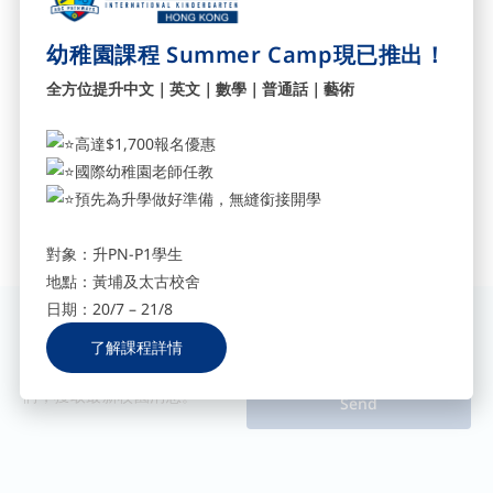
幼稚園課程 Summer Camp現已推出！
全方位提升中文｜英文｜數學｜普通話｜藝術
高達$1,700報名優惠
國際幼稚園老師任教
預先為升學做好準備，無縫銜接開學
對象：升PN-P1學生
地點：黃埔及太古校舍
日期：20/7 – 21/8
訂閱我們獲取最新資訊
了解課程詳情
填寫您的電郵地址，立即訂閱我
們，獲取最新校園消息。
Send