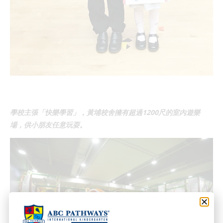
學校主張「快樂學習」，黃埔校舍擁有超過1200尺的室內遊樂
場，供小朋友任意玩耍。