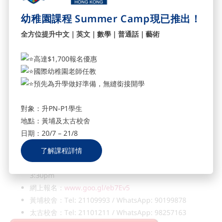
幼稚園課程 Summer Camp現已推出！
全方位提升中文｜英文｜數學｜普通話｜藝術
高達$1,700報名優惠
國際幼稚園老師任教
預先為升學做好準備，無縫銜接開學
ABC 將於4月舉行入學講座，透過校監親身分享教育理念、講解
「按程度編班機制」及收生要求等，並即時解答家長疑問，讓家長
對象：升PN-P1學生
能仔細考慮及揀選「適合」子女的幼稚園。
地點：黃埔及太古校舍
ABC Pathways International Kindergarten入學講座
日期：20/7 – 21/8
日期：4 月 28 日 (六)
了解課程詳情
時間及地點：(太古) 10:30am-12:00pm / (黃埔) 2:00pm-
3:30pm
網上報名：
www.goo.gl/eb7Ev5
黃埔校舍：Tel: 21109993 / WhatsApp: 90199878
太古校舍：Tel: 21101211 / WhatsApp: 98257163