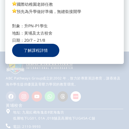
國際幼稚園老師任教
訂閱我們獲取最新資訊
預先為升學做好準備，無縫銜接開學
填寫您的電郵地址，立即訂閱我
們，獲取最新校園消息。
Send
對象：升PN-P1學生
地點：黃埔及太古校舍
日期：20/7 – 21/8
了解課程詳情
ABC Pathways Group成立於2002 年，致力於專業英語教育，讓香港及
海外學生提供優質及零壓力學習的教育環境。
黃埔校舍
地址: 九龍紅磡海逸道8號海逸坊
低層地下LG01, 01A ,01B舖及高層地下UG45A-C舖
電話: 2110-9993