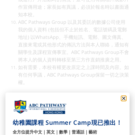
作宣傳用途；家長如有異議，必須於報名時以書面通
知本校。
ABC Pathways Group 以及其委託的數據公司使用
我的個人資料 (包括但不止於姓名、電話號碼及電郵
地址) 以WhatsApp、手機短訊、電郵、圖文傳真、
直接來電或其他形式的傳訊方法與本人聯絡，通知有
關學生及課程宣傳事宜。ABC Pathways Group不會
將本人的個人資料轉移至第三方作直銷推廣之用。
如有需要，本校有權更改原定之上課時間及內容。如
有任何爭議，ABC Pathways Group保留一切之決策
權。
ABC Pathways 暑期課程：首
幼稚園課程 Summer Camp現已推出！
150名成功網上報讀，即獲 $200
全方位提升中文｜英文｜數學｜普通話｜藝術