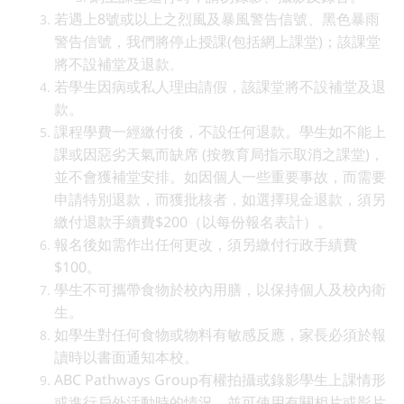
若遇上8號或以上之烈風及暴風警告信號、黑色暴雨
警告信號，我們將停止授課(包括網上課堂)；該課堂
將不設補堂及退款
。
若學生因病或私人理由請假，該課堂將不設補堂及退
款。
課程學費一經繳付後，不設任何退款。學生如不能上
課或因惡劣天氣而缺席 (按教育局指示取消之課堂)，
並不會獲補堂安排。如因個人一些重要事故，而需要
申請特別退款，而獲批核者，如選擇現金退款，須另
繳付退款手續費$200（以每份報名表計）。
報名後如需作出任何更改，須另繳付行政手績費
$100。
學生不可攜帶食物於校內用膳，以保持個人及校內衛
生。
如學生對任何食物或物料有敏感反應，家長必須於報
讀時以書面通知本校。
ABC Pathways Group有權拍攝或錄影學生上課情形
或進行戶外活動時的情況，並可使用有關相片或影片