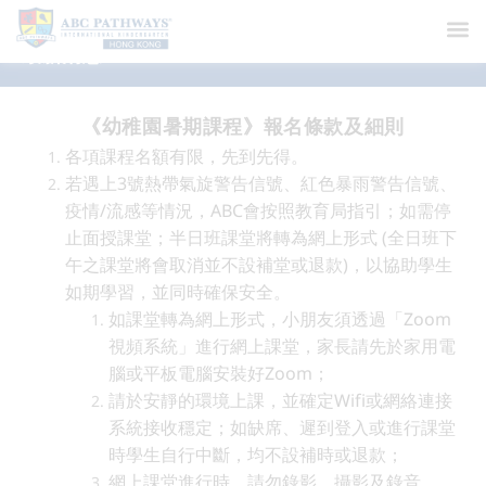
最新消息
《幼稚園暑期課程》報名條款及細則
各項課程名額有限，先到先得。
若遇上3號熱帶氣旋警告信號、紅色暴雨警告信號、
疫情/流感等情況，ABC會按照教育局指引；如需停
止面授課堂；半日班課堂將轉為網上形式 (全日班下
午之課堂將會取消並不設補堂或退款)，以協助學生
如期學習，並同時確保安全。
如課堂轉為網上形式，小朋友須透過「Zoom
視頻系統」進行網上課堂，家長請先於家用電
腦或平板電腦安裝好Zoom；
請於安靜的環境上課，並確定Wifi或網絡連接
系統接收穩定；如缺席、遲到登入或進行課堂
時學生自行中斷，均不設補時或退款；
網上課堂進行時，請勿錄影、攝影及錄音。