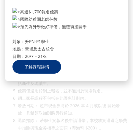
超市現金券
優惠條款及細則
高達$1,700報名優惠
國際幼稚園老師任教
凡經由網上平台成功報讀 ABC Pathways School 及ABC
預先為升學做好準備，無縫銜接開學
Pathways International Kindergarten 暑期課程之家長，
即有機會獲得港幣 $200 超市現金券。
對象：升PN-P1學生
本優惠總名額共 150 名，以先到先得形式發放，額滿即止。
地點：黃埔及太古校舍
最低消費： 單一學生報讀課程之總金額必須滿港幣 $4,000
日期：20/7 – 21/8
或以上。補堂差額累積達 $4,000 或以上亦符合資格，方可
了解課程詳情
享有此優惠。
每位學生只可享用此優惠一次。此優惠適用於所有學生，包
括新生及現讀生。
優惠僅適用於網上報名，並不適用於現場報名。
網上家長課程不包括在此優惠計劃內。
發放日期： 超市現金券將於 2026 年 4 月或以後 開始發
放，具體領取細則將另行通知。
退款扣除： 若學生於報名後申請退學，本校將於退還之學費
中扣除與現金券相等之面額（即港幣 $200）。